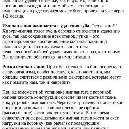
имплантат удаляется так же, как и зуб. Но, если кость
восстановится в достаточном объеме, то повторная
имплантация в ряде случаев может быть проведена уже через
1-2 месяца.
Имплантация начинается с удаления зуба.
Это важно!!!
Хирург-имплантолог очень бережно относится к удалению
зуба, так как сохранение всех стенок лунки – это
гарантированное восстановление костной ткани под
имплантацию. Поэтому желательно, чтобы
нежизнеспособный зуб удалял именно тот врач, к которому
Вы планируете обратиться на имплантацию.
Риски имплантации.
При вмешательстве в биологическую
среду организма, особенно такую, как полость рта, мы
обязаны считаться с различными факторами, которые могут
как помогать нам, так и навредить.
При одномоментной установке имплантата с коронкой
неподвижность конструкции обеспечивает костная ткань
вокруг резьбы имплантата. Через две-три недели после такой
операции возникает физиологическая резорбция
(рассасывание) кости вокруг имплантата. В это время
существует риск расшатывания имплантата в кости за счет
нагрузки на коронку (как рычаг) с последующим
образованием рубца вокруг имплантата или развития