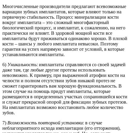
Многочисленные производители предлагают всевозможные
вариации зубных имплантатов, которые влияют только на
первичную стабильность. Процесс минерализации кости
вокруг имплантата – это сложный многофакторный
биологический процесс, и имплантат, к сожалению, на него
практически не влияет. В здоровой мощной кости все
имплантаты будут приживаться одинаково хорошо. В плохой
кости – шансы у любого имплантата невысоки. Поэтому
гарантия на успех напрямую зависит от условий, в которые
устанавливаются имплантаты.
6)
Уникальность
: имплантаты справляются со своей задачей
даже там, где любые другие протезы использовать
невозможно. К примеру, при выраженной атрофии кости на
челюсти и полном отсутствии зубов никакой протез не
сможет гарантировать вам хорошую функциональность. В
этом случае на помощь придут имплантаты, которые
размещаются в определенных участках сохранившейся кости
и служат прекрасной опорой для фиксации зубных протезов.
На имплантатах возможно восстановить любое количество
зубов.
7)
Возможность повторной установки
: в случае
неблагоприятного исхода имплантации (его отторжения),