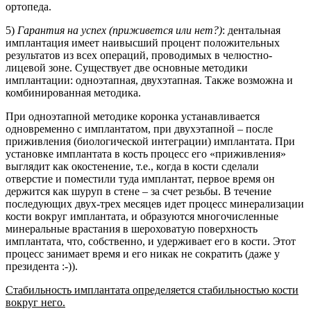
ортопеда.
5)
Гарантия на успех (приживется или нет?)
: дентальная
имплантация имеет наивысший процент положительных
результатов из всех операций, проводимых в челюстно-
лицевой зоне. Существует две основные методики
имплантации: одноэтапная, двухэтапная. Также возможна и
комбинированная методика.
При одноэтапной методике коронка устанавливается
одновременно с имплантатом, при двухэтапной – после
приживления (биологической интеграции) имплантата. При
установке имплантата в кость процесс его «приживления»
выглядит как окостенение, т.е., когда в кости сделали
отверстие и поместили туда имплантат, первое время он
держится как шуруп в стене – за счет резьбы. В течение
последующих двух-трех месяцев идет процесс минерализации
кости вокруг имплантата, и образуются многочисленные
минеральные врастания в шероховатую поверхность
имплантата, что, собственно, и удерживает его в кости. Этот
процесс занимает время и его никак не сократить (даже у
президента :-)).
Стабильность имплантата определяется стабильностью кости
вокруг него.