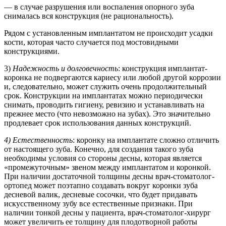
— в случае разрушения или воспаления опорного зуба
снималась вся конструкция (не рациональность).
Рядом с установленным имплантатом не происходит усадки
кости, которая часто случается под мостовидными
конструкциями.
3)
Надежность и долговечность
: конструкция имплантат-
коронка не подвергаются кариесу или любой другой коррозии
и, следовательно, может служить очень продолжительный
срок. Конструкции на имплантатах можно периодически
снимать, проводить гигиену, ревизию и устанавливать на
прежнее место (что невозможно на зубах). Это значительно
продлевает срок использования данных конструкций.
4) Естественность
: коронку на имплантате сложно отличить
от настоящего зуба. Конечно, для создания такого зуба
необходимы условия со стороны десны, которая является
«промежуточным» звеном между имплантатом и коронкой.
При наличии достаточной толщины десны врач-стоматолог-
ортопед может поэтапно создавать вокруг коронки зуба
десневой валик, десневые сосочки, что будет придавать
искусственному зубу все естественные признаки. При
наличии тонкой десны у пациента, врач-стоматолог-хирург
может увеличить ее толщину для плодотворной работы